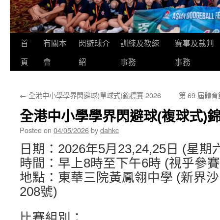
首
有關本
閃避球介
訓練及教練
賽事及裁判
頁
會
紹
事務
事務
←
全港中小學學界閃避球(單球式)錦標賽 2026
第 69 屆體
全港中小學學界閃避球(複球式)錦標
Posted on
04/05/2026
by
dahkc
日期：2026年5月23,24,25日 (星期六
時間：早上8時至下午6時 (視乎參賽
地點：東華三院黃鳳翎中學 (新界
208號)
比賽組別：