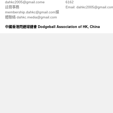
dahkc2005@gmail.come
6162
註冊事務
Email: dahkc2005@gmail.co
membership.dahkc@gmail.com媒
體聯絡 dahkc.media@gmail.com
中國香港閃避球總會 Dodgeball Association of HK, China