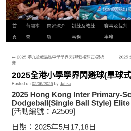
首
有關本
閃避球介
訓練及教練
賽事及裁判
頁
會
紹
事務
事務
←
2025 港九及離島區中學學界閃避球(複球式)錦標
202
賽
2025全港小學學界閃避球(單球式
Posted on
02/05/2025
by
dahkc
2025 Hong Kong Inter Primary-S
Dodgeball(Single Ball Style) Eli
[活動編號：A2509]
日期：2025年5月17,18日