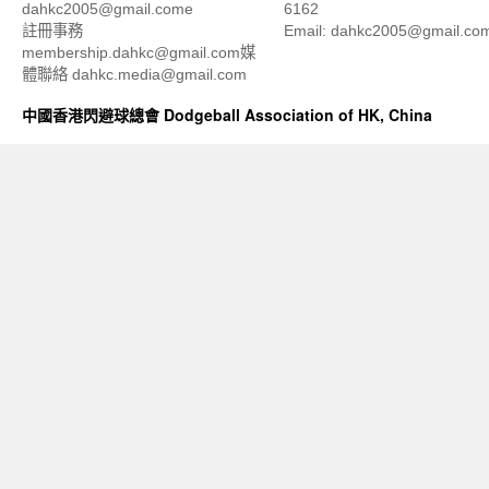
dahkc2005@gmail.come
6162
註冊事務
Email: dahkc2005@gmail.co
membership.dahkc@gmail.com媒
體聯絡 dahkc.media@gmail.com
中國香港閃避球總會 Dodgeball Association of HK, China