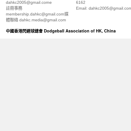
dahkc2005@gmail.come
6162
註冊事務
Email: dahkc2005@gmail.co
membership.dahkc@gmail.com媒
體聯絡 dahkc.media@gmail.com
中國香港閃避球總會 Dodgeball Association of HK, China