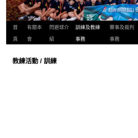
首
有關本
閃避球介
訓練及教練
賽事及裁判
頁
會
紹
事務
事務
教練活動 / 訓練