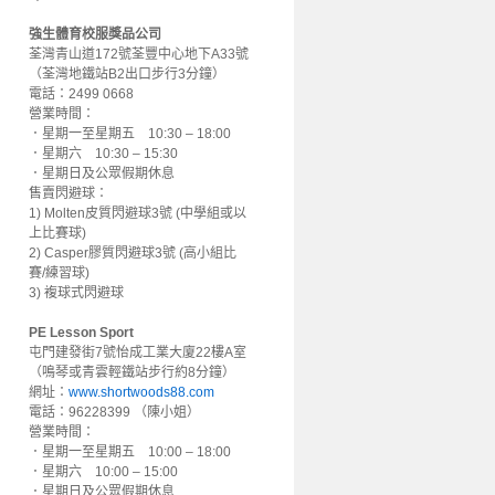
強生體育校服獎品公司
荃灣青山道172號荃豐中心地下A33號
（荃灣地鐵站B2出口步行3分鐘）
電話：2499 0668
營業時間：
．星期一至星期五 10:30 – 18:00
．星期六 10:30 – 15:30
．星期日及公眾假期休息
售賣閃避球：
1) Molten皮質閃避球3號 (中學組或以
上比賽球)
2) Casper膠質閃避球3號 (高小組比
賽/練習球)
3) 複球式閃避球
PE Lesson Sport
屯門建發街7號怡成工業大廈22樓A室
（鳴琴或青雲輕鐵站步行約8分鐘）
網址：
www.shortwoods88.com
電話：96228399 （陳小姐）
營業時間：
．星期一至星期五 10:00 – 18:00
．星期六 10:00 – 15:00
．星期日及公眾假期休息