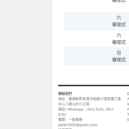
複球式
六
單球式
六
複球式
日
複球式
聯絡我們
地址：香港新界荃灣沙咀道57號荃運工業
A
中心二期13/F,C12室
I
電話 / Whatsapp：4612 6161, 4612
R
6162
T
電郵：一般事務
dahkc2005@gmail.come