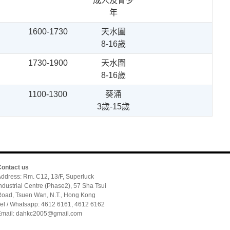
成人及青少
年
1600-1730
天水圍
8-16歲
1730-1900
天水圍
8-16歲
1100-1300
葵涌
3歲-15歲
Contact us
ddress: Rm. C12, 13/F, Superluck
ndustrial Centre (Phase2), 57 Sha Tsui
oad, Tsuen Wan, N.T., Hong Kong
el / Whatsapp: 4612 6161, 4612 6162
Email: dahkc2005@gmail.com