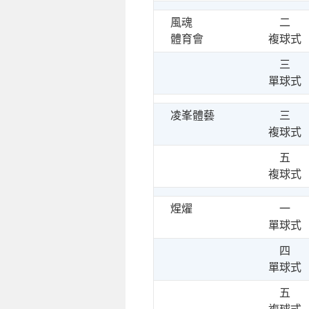
風魂
二
體育會
複球式
三
單球式
凌峯體藝
三
複球式
五
複球式
煋燿
一
單球式
四
單球式
五