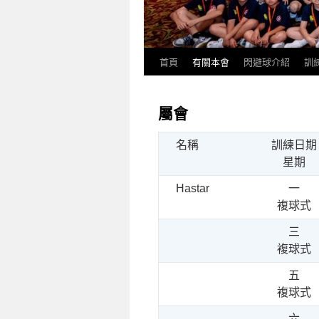
首頁
有關本會
閃避球介紹
訓
屬會
名稱
訓練日期
星期
Hastar
一
複球式
三
複球式
五
複球式
六