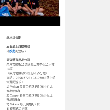
器材銷售點
本會網上訂購表格
請
按此
到連結。
國強體育用品公司
柴灣吉勝街12號達藝工業中心11字樓
14室
（柴灣地鐵站C出口步行5分鐘）
電話： 2896 5728 / 93106968陳小姐
售賣閃避球：
1) Molten 皮質閃避球3號 (高小組比
賽/練習球)
2) Casper膠質閃避球3號 (高小組比
賽/練習球)
3) Mikasa 軟式閃避球2號
4) 複球式閃避球