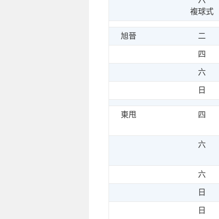
複球式
旭晉
二
四
六
日
東甩
四
六
六
日
日