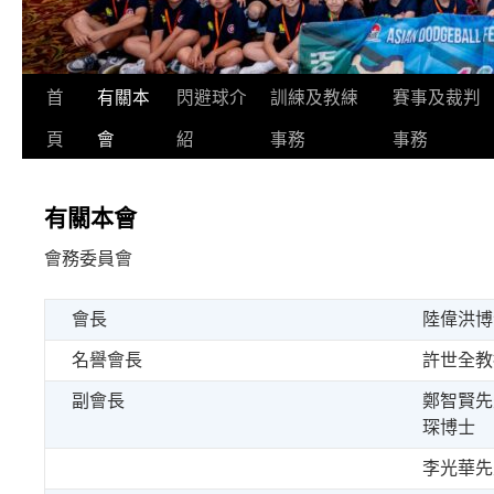
首
有關本
閃避球介
訓練及教練
賽事及裁判
頁
會
紹
事務
事務
有關本會
會務委員會
會長
陸偉洪博
名譽會長
許世全教
副會長
鄭智賢先
琛博士
李光華先