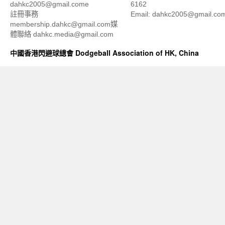
dahkc2005@gmail.come
6162
註冊事務
Email: dahkc2005@gmail.co
membership.dahkc@gmail.com媒
體聯絡 dahkc.media@gmail.com
中國香港閃避球總會 Dodgeball Association of HK, China