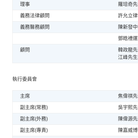
理事
羅培奇先
義務法律顧問
許允立律
義務醫務顧問
陳新發中
鄧皓禮運
顧問
韓政龍先
江峰先生
執行委員會
主席
焦偉祺先
副主席(常務)
吳宇熙先
副主席(外務)
陳偉源先
副主席(專責)
陳嘉威博