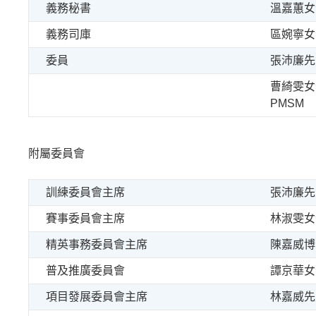
義務秘書
溫嘉蕙女
義務司庫
區婉寧女
委員
張沛廉先
曹綺雯女
PMSM
附屬委員會
訓練委員會主席
張沛廉先
賽事委員會主席
林淑雯女
精英事務委員會主席
陳嘉威博
普及推廣委員會
譚京華女
項目發展委員會主席
林嘉威先